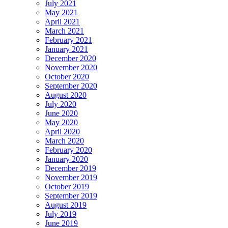
July 2021
May 2021
April 2021
March 2021
February 2021
January 2021
December 2020
November 2020
October 2020
September 2020
August 2020
July 2020
June 2020
May 2020
April 2020
March 2020
February 2020
January 2020
December 2019
November 2019
October 2019
September 2019
August 2019
July 2019
June 2019