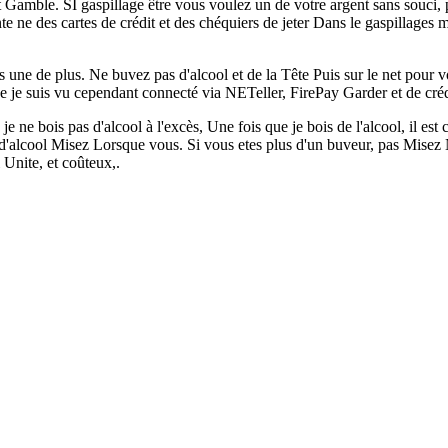
t Gamble. SI gaspillage être vous voulez un de votre argent sans souci, 
e ne des cartes de crédit et des chéquiers de jeter Dans le gaspillages
 une de plus. Ne buvez pas d'alcool et de la Tête Puis sur le net pour v
 je suis vu cependant connecté via NETeller, FirePay Garder et de crédit
e ne bois pas d'alcool à l'excès, Une fois que je bois de l'alcool, il est
'alcool Misez Lorsque vous. Si vous etes plus d'un buveur, pas Misez
 Unite, et coûteux,.