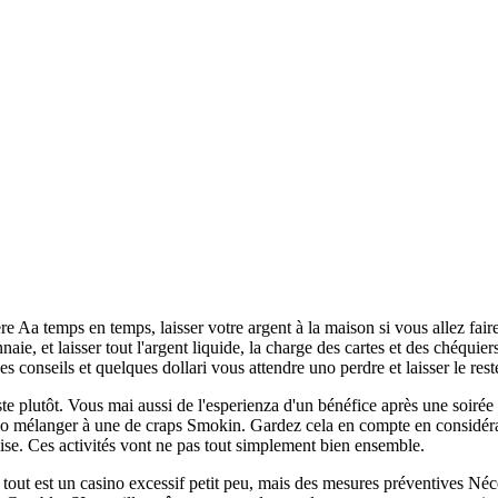
ère Aa temps en temps, laisser votre argent à la maison si vous allez fa
aie, et laisser tout l'argent liquide, la charge des cartes et des chéquie
des conseils et quelques dollari vous attendre uno perdre et laisser le rest
te plutôt. Vous mai aussi de l'esperienza d'un bénéfice après une soiré
lo mélanger à une de craps Smokin. Gardez cela en compte en considéran
mise. Ces activités vont ne pas tout simplement bien ensemble.
 tout est un casino excessif petit peu, mais des mesures préventives Né